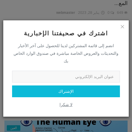
المع...
649
0
يناير 28, 2023
webmaster
اشترك في صحيفتنا الإخبارية
العين
انضم إلى قائمة المشتركين لدينا للحصول على آخر الأخبار
والتحديثات والعروض الخاصة مباشرة في صندوق الوارد الخاص
بك
الإشتراك
كشف أسرار العين: رحلة عبر تاريخ طب العيون...
لا شكرا
1120
0
يناير 28, 2023
webmaster
العين