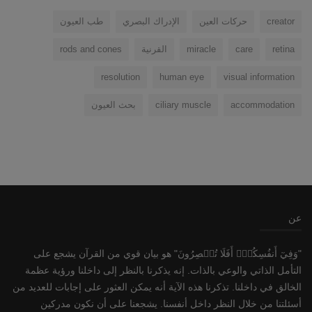
creator
حركات العين
الإدراك البصري
طب العيون
retina
care
miracle
القرنية
rods and cones
resolution
human eye
visual information
accommodation
ciliary muscle
بحث العيون
عن
"وَفِيٓ أَنفُسِكُمۡۚ أَفَلَا تُبۡصِرُونَ" هو بيان قوي من القرآن يشجع على
التأمل الذاتي والوعي بالذات. إنه يذكرنا بالنظر إلى داخلنا ورؤية عظمة
الخالق في داخلنا. تذكرنا هذه الآية أنه يمكن العثور على إجابات للعديد من
أسئلتنا من خلال النظر داخل أنفسنا. يشجعنا على أن نكون مدركين