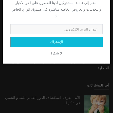
انضم إلى قائمة المشتركين لدينا للحصول على آخر الأخبار
عن
والتحديثات والعروض الخاصة مباشرة في صندوق الوارد الخاص
بك
"وَفِيٓ أَنفُسِكُمۡۚ أَفَلَا تُبۡصِرُونَ" هو بيان قوي من القرآن يشجع على
التأمل الذاتي والوعي بالذات. إنه يذكرنا بالنظر إلى داخلنا ورؤية عظمة
الخالق في داخلنا. تذكرنا هذه الآية أنه يمكن العثور على إجابات للعديد من
أسئلتنا من خلال النظر داخل أنفسنا. يشجعنا على أن نكون مدركين
الإشتراك
لأفكارنا وأفعالنا وعواطفنا ، والسعي لتحسين الذات. بالإضافة إلى ذلك ،
فهو بمثابة تذكير بأن الفهم الحقيقي لا يمكن أن يأتي إلا من الداخل ، وأن
لا شكرا
معرفة وحكمة الخالق متاحة دائمًا لنا إذا أخذنا الوقت للبحث عنها. الآية هي
دعوة لكل منا ليكون أكثر وعيًا بأنفسنا ولأن نكون أكثر انسجامًا مع ذواتنا
الداخلية.
آخر المشاركات
الأنف يعرف: استكشاف الدور العلمي للنظام الشمي
في تذكر ا...