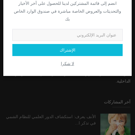
انضم إلى قائمة المشتركين لدينا للحصول على آخر الأخبار
عن
والتحديثات والعروض الخاصة مباشرة في صندوق الوارد الخاص
بك
"وَفِيٓ أَنفُسِكُمۡۚ أَفَلَا تُبۡصِرُونَ" هو بيان قوي من القرآن يشجع على
التأمل الذاتي والوعي بالذات. إنه يذكرنا بالنظر إلى داخلنا ورؤية عظمة
الخالق في داخلنا. تذكرنا هذه الآية أنه يمكن العثور على إجابات للعديد من
أسئلتنا من خلال النظر داخل أنفسنا. يشجعنا على أن نكون مدركين
الإشتراك
لأفكارنا وأفعالنا وعواطفنا ، والسعي لتحسين الذات. بالإضافة إلى ذلك ،
فهو بمثابة تذكير بأن الفهم الحقيقي لا يمكن أن يأتي إلا من الداخل ، وأن
لا شكرا
معرفة وحكمة الخالق متاحة دائمًا لنا إذا أخذنا الوقت للبحث عنها. الآية هي
دعوة لكل منا ليكون أكثر وعيًا بأنفسنا ولأن نكون أكثر انسجامًا مع ذواتنا
الداخلية.
آخر المشاركات
الأنف يعرف: استكشاف الدور العلمي للنظام الشمي
في تذكر ا...