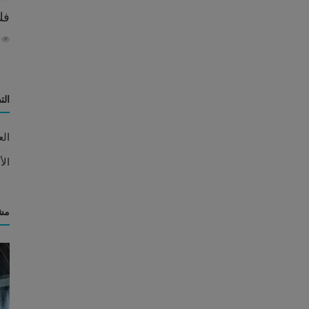
فك
58
الت
الع
الأ
مش