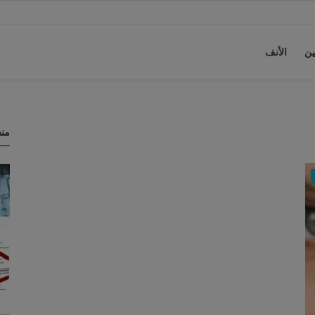
ين
الأنف
من