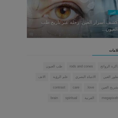
العين
Nose
كشف أسرار العين: رحلة عبر تاريخ طب
الأنف يعرف:
العيون...
الشمي في تذك
لامات
اكرة الروائح
rods and cones
طب العيون
طور العين
الانتباه البصري
علم الرؤية
الانف
شريح العين
love.
care
contrast
megapixel
القرنية
spiritual
brain