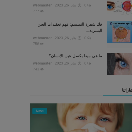
0
يناير 26, 2023
webmaster
777
فك شفرة التصميم: فهم تعقيدات العين
البشرية...
0
يناير 26, 2023
webmaster
758
ما هي ميغا بكسل عين الإنسان؟
0
يناير 26, 2023
webmaster
743
ياراتنا
Nose