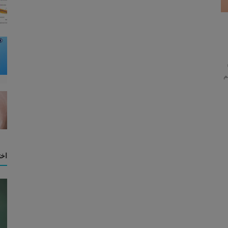
م
اخت