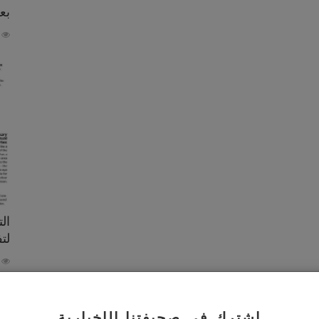
بعي
99
ال
لت
52
اشترك في صحيفتنا الإخبارية