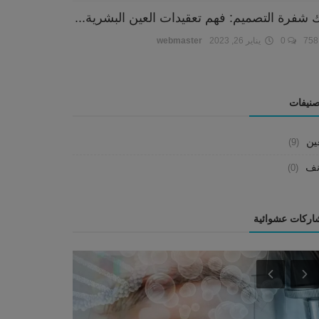
 شفرة التصميم: فهم تعقيدات العين البشرية...
7
0
يناير 26, 2023
webmaster
صنيفات
ين
(9)
نف
(0)
اركات عشوائية