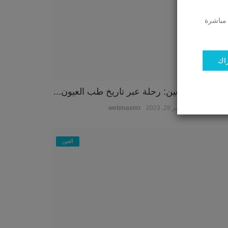
 مباشرة
راك
ف أسرار العين: رحلة عبر تاريخ طب العيون...
1
0
يناير 28, 2023
webmaster
العين