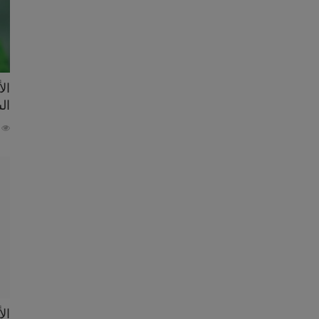
ال
ال
66
ال