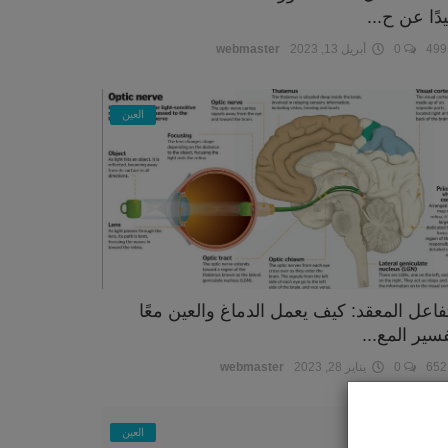
دًا عن ح...
4
0
أبريل 13, 2023
webmaster
العين
تفاعل المعقد: كيف يعمل الدماغ والعين معًا
فسير المع...
6
0
يناير 28, 2023
webmaster
العين