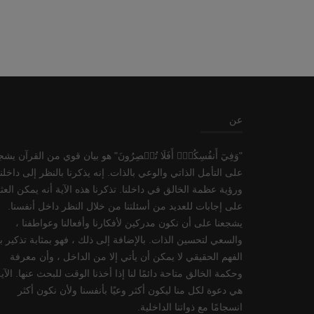
عن
"وَفِيٓ أَنفُسِكُمۡۚ أَفَلَا تُبۡصِرُونَ" هو بيان قوي من القرآن يشج
على التأمل الذاتي والوعي بالذات. إنه يذكرنا بالنظر إلى داخلنا
ورؤية عظمة الخالق في داخلنا. تذكرنا هذه الآية أنه يمكن العث
على إجابات للعديد من أسئلتنا من خلال النظر داخل أنفسنا.
يشجعنا على أن نكون مدركين لأفكارنا وأفعالنا وعواطفنا ،
والسعي لتحسين الذات. بالإضافة إلى ذلك ، فهو بمثابة تذكير ب
الفهم الحقيقي لا يمكن أن يأتي إلا من الداخل ، وأن معرفة
وحكمة الخالق متاحة دائمًا لنا إذا أخذنا الوقت للبحث عنها. الآي
هي دعوة لكل منا ليكون أكثر وعيًا بأنفسنا ولأن نكون أكثر
انسجامًا مع ذواتنا الداخلية.