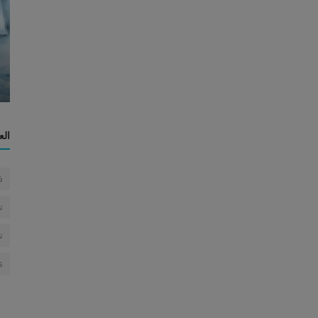
العين
معجزة عين الإنسان: شهادة على عظمة
الخالق...
الع
ذ
ت
ت
s