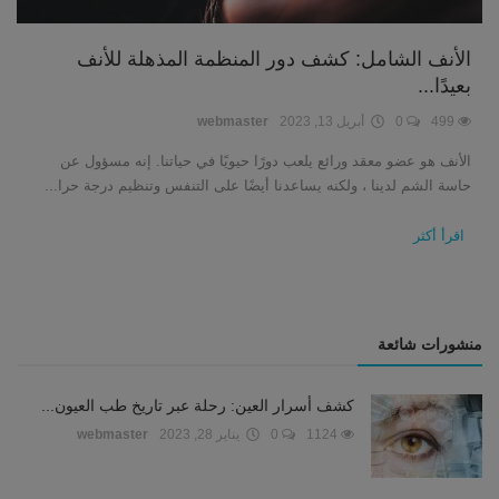
الأنف الشامل: كشف دور المنظمة المذهلة للأنف
بعيدًا...
499
0
أبريل 13, 2023
webmaster
الأنف هو عضو معقد ورائع يلعب دورًا حيويًا في حياتنا. إنه مسؤول عن
حاسة الشم لدينا ، ولكنه يساعدنا أيضًا على التنفس وتنظيم درجة حرا...
اقرأ أكثر
منشورات شائعة
كشف أسرار العين: رحلة عبر تاريخ طب العيون...
1124
0
يناير 28, 2023
webmaster