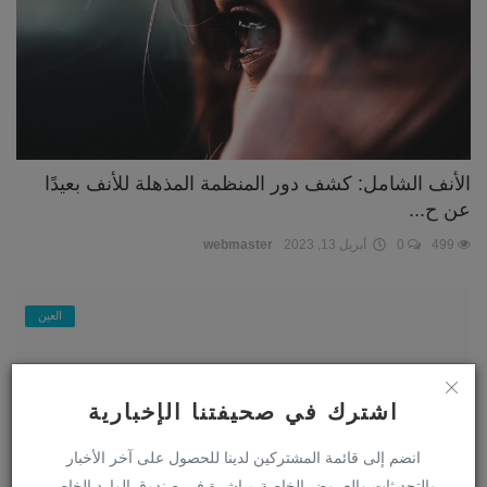
الأنف الشامل: كشف دور المنظمة المذهلة للأنف بعيدًا
عن ح...
499
0
أبريل 13, 2023
webmaster
العين
اشترك في صحيفتنا الإخبارية
انضم إلى قائمة المشتركين لدينا للحصول على آخر الأخبار
والتحديثات والعروض الخاصة مباشرة في صندوق الوارد الخاص