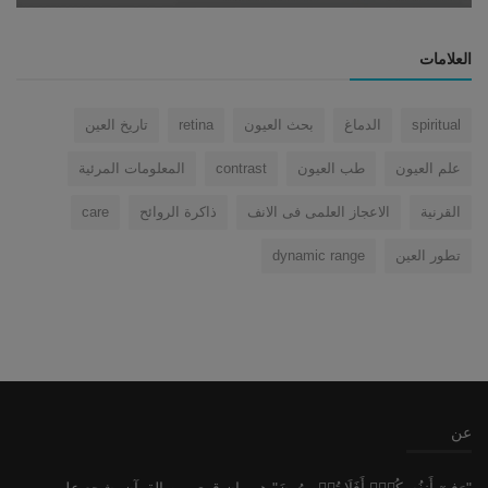
العلامات
spiritual
الدماغ
بحث العيون
retina
تاريخ العين
علم العيون
طب العيون
contrast
المعلومات المرئية
القرنية
الاعجاز العلمى فى الانف
ذاكرة الروائح
care
تطور العين
dynamic range
عن
"وَفِيٓ أَنفُسِكُمۡۚ أَفَلَا تُبۡصِرُونَ" هو بيان قوي من القرآن يشجع على