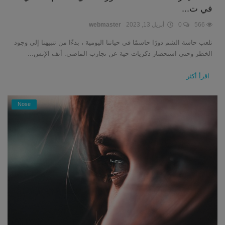
في ت...
566
0
أبريل 13, 2023
webmaster
تلعب حاسة الشم دورًا حاسمًا في حياتنا اليومية ، بدءًا من تنبيهنا إلى وجود
الخطر وحتى استحضار ذكريات حية عن تجارب الماضي. أنف الإنس...
اقرأ أكثر
Nose